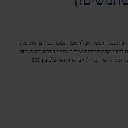
משתמשים!)
בות ככל האפשר, אבל זו טעות נפוצה. במקום זאת, עליך
ים כמו Google Trends ו-SEMrush יכולים להיות יקרי ערך לזיהוי מילות מפתח בעלות ביקוש גבוה
עבור הקהל שלך? בואו נחקור כמה אסטרטגיות מתקדמות כדי להגיע לאיזון המושלם בין SEO