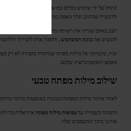
התחל על ידי שימוש בכלים כמו
Google Trends
כדי לזהות 
ולהבטיח שהתוכן שלך מאפס במונחים מרכזיים.
רענן באופן שגרתי את רשימת מילות המפתח שלך בהתבסס ע
להגשים את
כוונת המשתמש
, ולהפוך אותו ליצירתי ורלוונטי
זכור, טקטיקה של מילות מפתח שנחקרה בקפידה לא רק מעלה
מאמצי האופטימיזציה שלכם.
שילוב מילות מפתח טבעי
לאחר איתור מילות המפתח הנכונות באמצעות מחקר מדוקדק,
התמקד בשמירה על
צפיפות מילות מפתח
אידיאלית כדי לה
אורגני בתוך המשפטים שלך.