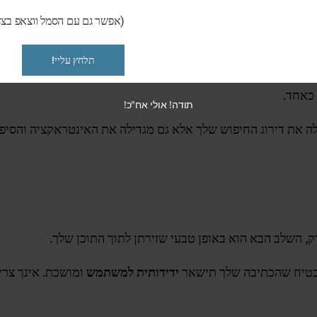
מילות מפתח בתחילת דרכם, המהדהדות עם יעדי התוכן שלך. בדוק 
(אפשר גם עם הסמל ווצאפ בצד
תלחץ עליי!
ל מגמות נפוצות והתנהלות הקהל. על ידי התמקדות
בחוכמה מונעת 
 כאחד.
תודה! אולי אח"כ!
 את דירוג החיפוש שלך אלא גם מגדילה את האינטראקציה והסיפוק
 השלב הבא הוא באופן טבעי שזירתן לתוך התוכן שלך.
בטיח שהכתיבה שלך תישאר
ידידותית למשתמש
ומושכת. אינך צרי