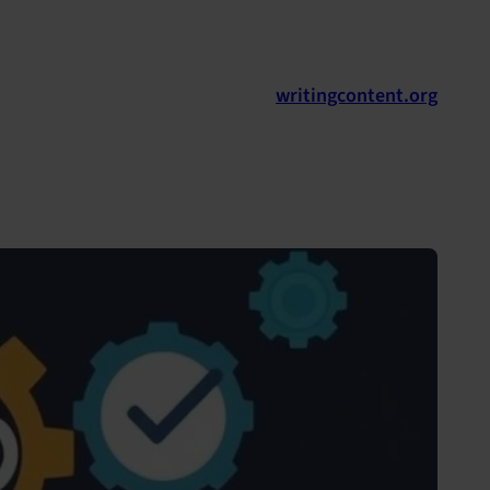
לדלג
לתוכן
writingcontent.org