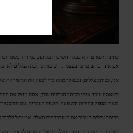
כתיבת רפאים היא בעלת חשיבות עליונה, במיוחד כשמדובר ב
אם אינך כותב מיומן בעצמך. חשיבות כתיבת הצללים לא יכול
אני, ככותב צללים, נכנס לתמונה כדי לספק את המומחיות שלי
כשאתה עובד איתי ככותב הצללים שלך, אתה מנצל את ההבנה
בעודו מספק בהירות והשפעה. השפה העברית, עם ההיסטוריה
ככותב צללים המכיר את המורכבויות האלה, אני יכול ללכוד
יתר על כן, שירותי כתיבת הצללים שלי חוסכים לך זמן. במ