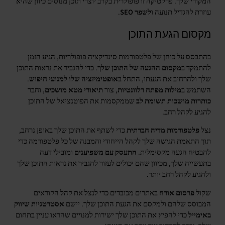
המקורי שלך. פרקטיקה זו פופולרית בקרב יוצרי תוכן מנוסים כיוון שהיא
עוזרת להגדיל תנועה ו
לשפר SEO
.
מקסום הגעת התוכן
בהתבסס על כוחן של פלטפורמות סינדיקציה פופולריות, הגיע הזמן
להתמקד ב
מקסום ההגעה של התוכן שלך
. כדי להגביר את נראות התוכן
שלך ולהרחיב את הגעתו, התחל ב
אופטימיזציה שלו למנועי חיפוש
.
השתמש ב
מילות מפתח רלוונטיות
, צור
תיאורי מטא מושכים
, וחבר
כותרות מושכות תשומת לב
שממקסמות את הפוטנציאל של התוכן
להגיע לקהל רחב.
נצל
פלטפורמות מדיה חברתית
כדי לשתף את התוכן שלך באופן נרחב,
תוך התאמת הגישה שלך לקהל הייחודי והמבנה של כל פלטפורמה כדי
להבטיח הגעה מקסימלית.
התעסק עם משפיענים
ומובילי דעה
בתעשייה שלך, מכיוון שהם יכולים לעזור להגביר את נראות התוכן שלך
ולהגיע לקהל רחב יותר.
שקול
פרסום אורח
באתרים מכובדים כדי לנצל את קהל הקוראים
המבוסס שלהם ולמקסם את הגעת התוכן שלך. יישם
אסטרטגיות שיווק
באימייל
כדי להפיץ את התוכן שלך ישירות למנויים שהראו עניין בתחום