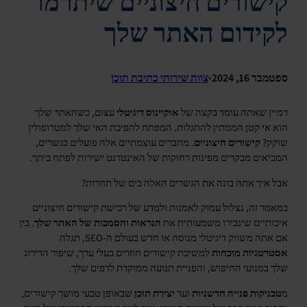
קישורים חיצוניים שיתרמו
לקידום האתר שלך
ספטמבר 16, 2024
•
צוות שירותי כתיבת תוכן
דמיין שאתה עומד בקצה של
אוקיינוס דיגיטלי
עצום, כשהאתר שלך
הוא אי קטן הממתין להתגלות. המפתח להפיכת האי שלך למטרופולין
שוקק?
קישורים חיצוניים
. מחברים עוצמתיים אלה פועלים כגשרים,
המביאים מבקרים מפינות רחוקות של האינטרנט ישירות לפתח ביתך.
אבל איך אתה בונה את הגשרים האלה בים של תחרות?
במאמר זה, נצלול עמוק לאמנות ולמדע של רכישת קישורים חיצוניים
איכותיים שיגבירו משמעותית את
הנראות והסמכות של האתר שלך
. בין
אם אתה משווק דיגיטלי מנוסה או חדש בעולם ה-SEO, תגלה
אסטרטגיות מוכחות
למשיכת קישורים חוזרים בעלי ערך, שיפור הדירוג
שלך במנועי החיפוש, והפניית תנועה ממוקדת לדפים שלך.
מ
טכניקות פנייה חדשניות
ועד
יצירת תוכן
שבאופן טבעי מושך קישורים,