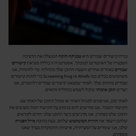
בניית קישורים שבורים היא
טכניקה חזקה
המנצלת את הדעיכה
הטבעית של האינטרנט לטובתך. אסטרטגיה זו כוללת מציאת
קישורים
שבורים
באתרים אחרים והצעת התוכן שלך כתחליף. כדי להתחיל, אנו
משתמשים בכלים כמו Ahrefs או Screaming Frog כדי לזהות קישורים
שבורים בתחום שלך. לאחר שמצאנו קישורים שבורים רלוונטיים, אנו
יוצרים
תוכן איכותי
שיכול לשמש כתחליף מתאים.
לאחר מכן, אנו פונים למנהל האתר או מנהל התוכן של האתר עם
הקישור השבור. אנו מודיעים להם בנימוס על הקישור המת ומציעים את
התוכן שלנו כפתרון. אנו מדגישים כיצד התוכן שלנו יתרום לקוראים
שלהם וישפר את
חוויית המשתמש
שלהם. בעת כתיבת
מייל הפנייה
שלנו, אנו שומרים על תמציתיות, אישיות והתמקדות בערך שאנו
מספקים.