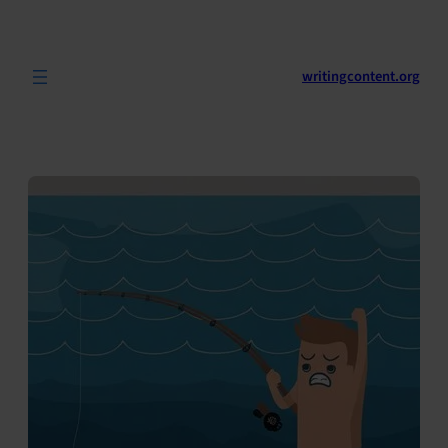
לדלג
לתוכן
writingcontent.org