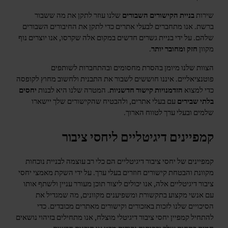
שירות
בניית הקישורים השבורים
שלנו עוזר לתקן את מה ששבור
ברשת. אנו מתחברים לבעלי אתרים כדי לתקן את החיבורים השבורים
שלהם. על ידי בניית גשרים חדשים במקום אלה שקרסו, אנו יוצרים נוף
מקוון
חזק ומחובר יותר
.
הצוות שלנו מיומן בהסרת מחסומים ובהתחברות לשותפים
פוטנציאליים. איננו חוששים לשבור את התבנית ולחשוב מחוץ לקופסה
כדי למצוא
הזדמנויות קישור חדשניות
. המטרה שלנו היא לבנות
יחסים
בלתי שבירים
עם בעלי אתרים, ולהבטיח שהקישורים שלך יישארו
שלמים ובעלי ערך לטווח הארוך.
קמפיינים דיגיטליים ליחסי ציבור
קמפיינים של יחסי ציבור דיגיטליים הם כלי רב עוצמה לבניית נוכחות
מקוונת והבטחת קישורים חוזרים בעלי ערך. על ידי השקת מאמצי יחסי
ציבור דיגיטליים אלה, אנו יכולים ליצור תוכן מעורר עניין ולשתף אותו
עם אנשי מקצוע בתקשורת ומשפיענים מקוונים, מה שמגדיל את
הסיכויים שלנו לזכות באזכורים וקישורים מאתרים מכובדים. כדי
להתחיל קמפיין יחסי ציבור דיגיטלי מוצלח, אנו מתחילים בזיהוי נושאים