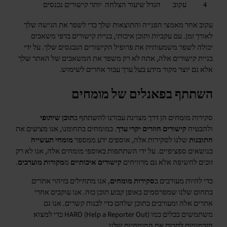
4
עקוב
הגדל שיעור הצלחה
יותר קישורים נכנסים
עקוב אחר מאמצי הפנייה והתוצאות שלך כדי לשפר את הגישה שלך
לאורך זמן. עם עקביות ותוכן איכותי, בניית קישורים בדפי משאבים
יכולה לשפר משמעותית את פרופיל הקישורים הנכנסים שלך. על ידי
בניית קישורים אלה, אתה לא רק משפר את המשאבים של האתר שלך
אלא גם יוצר מקור מידע בעל ערך עבור אחרים לשימוש.
השתתף בפאנלים של מומחים
סקירות מומחים הן דרך מצוינת עבורנו להשתתף ב
תוכן שיתופי
ולהבטיח
קישורים חוזרים יקרי ערך
. כמומחים בתחומנו, אנו מציעים את
התובנות
שלנו לסקירות אלה, אוספים ידע ממספר
מומחי תעשייה
בנושאים ספציפיים. על ידי השתתפות באוספי מומחים אלה, אנו לא רק
זוכים לחשיפה אלא גם מרוויחים
קישורים איכותיים
מ
מקורות מוערכים
.
כדי להיות מעורבים ב
סקירות מומחים
, אנו מתחילים בזיהוי אתרים
בתחום שלנו שמפרסמים באופן קבוע תוכן כזה. אנו עוקבים אחרי
אתרים אלה ומעורבים בתוכן שלהם כדי לבנות קשרים. אנו גם
משתמשים בכלים כמו HARO (Help a Reporter Out) כדי למצוא
הזדמנויות לתרום את המומחיות שלנו.