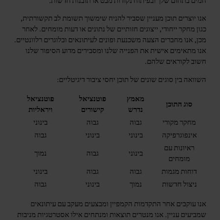
חמים בתחום שלך ובפיתוח נקודות מבט או תובנות חדשות.
אנו יוצרים תוכן מעניין שסביר להניח שימשוך תשומת לב תקשורתית,
כגון מחקר ייחודי, ייצוגים חזותיים של נתונים או דעות מומחים. לאחר
מכן, אנו מחברים הצעה משכנעת ופונים לעיתונאים ובלוגרים רלוונטיים.
אנו מתאימים אישית את הפנייה שלנו ומסבירים מדוע הסיפור שלנו
חשוב לקוראים שלהם.
השוואה בין סוגים שונים של תוכן יחסי ציבור דיגיטליים:
מאמץ
פוטנציאל
פוטנציאל
סוג התוכן
נדרש
קישורים
ויראליות
מחקר מקורי
גבוה
גבוה
בינוני
אינפוגרפיקה
בינוני
בינוני
גבוה
ראיונות עם
בינוני
גבוה
נמוך
מומחים
דוחות מגמות
גבוה
גבוה
בינוני
ניצול חדשות
נמוך
בינוני
גבוה
אנו עוקבים אחר התקדמות הקמפיין ומבצעים מעקב עם עיתונאים
שמביעים עניין. אנו מנטרים תוצאות ומנתחים אילו אסטרטגיות מניבות