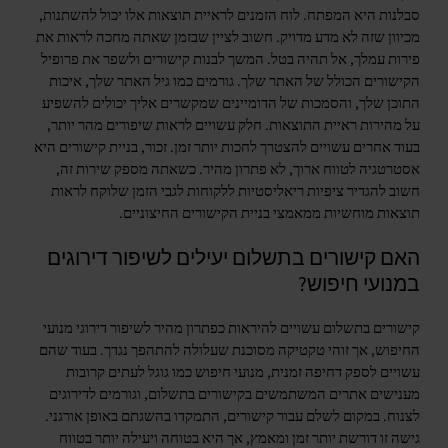
סבלנות היא המפתח. לוח הזמנים לראיית תוצאות אלו יכול להשתנות,
מכיוון שזה לא מדע מדויק. חשוב לציין שבזמן שאתה מחכה לראות את
פירות עמלך, אל תהיה בטל. המשך לבנות קישורים ולשפר את פרופיל
הקישורים הכולל של האתר שלך. גורמים כמו גיל האתר שלך, איכות
התוכן שלך, והסמכות של הדומיינים שמקשרים אליך יכולים להשפיע
על מהירות ראיית התוצאות. חלק עשויים לראות שיפורים מהר יותר,
בעוד אחרים עשויים להצטרך לחכות יותר זמן. זכור, בניית קישורים היא
אסטרטגיה לטווח ארוך, לא פתרון מהיר. כשאתה מספק שירות זה,
חשוב להגדיר ציפיות ריאליסטיות ללקוחות לגבי הזמן שלוקח לראות
תוצאות מוחשיות ממאמצי בניית הקישורים החיצוניים.
האם קישורים בתשלום יעילים לשיפור דירוגים
במנועי חיפוש?
קישורים בתשלום עשויים להיראות כפתרון מהיר לשיפור דירוגי מנועי
החיפוש, אך זוהי טקטיקה מסוכנת שעלולה להתהפך נגדך. בעוד שהם
עשויים לספק דחיפה זמנית, מנועי חיפוש כמו גוגל לעתים קרובות
מענישים אתרים המשתמשים בקישורים בתשלום, וגורמים לדירוגים
לצנוח. במקום לשלם עבור קישורים, התמקדו בהשגתם באופן אורגני.
גישה זו דורשת יותר זמן ומאמץ, אך היא בטוחה ויעילה יותר בטווח