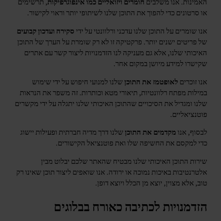
האמינות. אנו משלבים
חומרים ויזואליים כמו אינפוגרפיקות
, תרשימים
או סרטונים כדי להפוך את התוכן שלנו לשיתופי יותר וראוי לקישור.
אנו שומרים על התוכן שלנו עדכני ורלוונטי על ידי
סקירה ועדכון קבועים
של פריטים ישנים יותר. פרקטיקה זו לא רק שומרת על הערך של התוכן
האיכותי שלנו, אלא גם מעניקה לנו הזדמנויות ליצור קשר עם אתרים
שקישרו למידע מיושן במקום אחר.
אנו זוכרים
לאופטמז את התוכן
שלנו למנועי חיפוש על ידי שימוש
במילות מפתח רלוונטיות, תיאורי מטא וכותרות. זה משפר את הנראות
שלנו ומגדיל את הסיכויים שהתוכן האיכותי שלנו יתגלה על ידי מקשרים
פוטנציאליים.
לבסוף, אנו
מקדמים את התוכן
שלנו דרך מדיה חברתית ופעילות יישוג
כדי למקסם את החשיפה שלו ואת פוטנציאל הקישורים.
שירות התוכן האיכותי שלנו מבטיח שהאתר שלכם יבלוט מבין
אלטרנטיבות באיכות נמוכה או ירודה. אנו שואפים ליצור תוכן שאינו רק
טוב, אלא מצוין, יוצא מן הכלל ויוצא דופן.
הזדמנויות לכתיבה כאורח בבלוגים