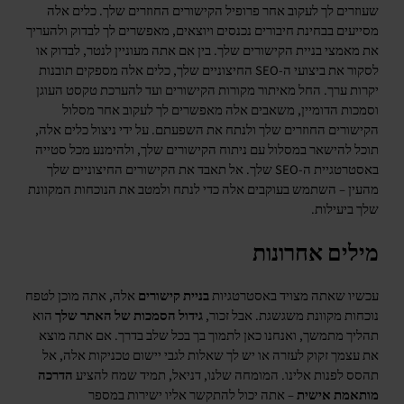
שעוזרים לך לעקוב אחר פרופיל הקישורים החוזרים שלך. כלים אלה
מסייעים בבחינת חיבורים נכנסים ויוצאים, מאפשרים לך לבדוק ולהעריך
את מאמצי בניית הקישורים שלך. בין אם אתה מעוניין לנטר, לבדוק או
לסקור את ביצועי ה-SEO החיצוניים שלך, כלים אלה מספקים תובנות
יקרות ערך. החל מאיתור מקורות הקישורים ועד להערכת טקסט העוגן
וסמכות הדומיין, משאבים אלה מאפשרים לך לעקוב אחר מסלול
הקישורים החוזרים שלך ולנתח את השפעתם. על ידי ניצול כלים אלה,
תוכל להישאר במסלול עם ניתוח הקישורים שלך, ולהימנע מכל סטייה
באסטרטגיית ה-SEO שלך. אל תאבד את הקישורים החיצוניים שלך
מהעין – השתמש בעוקבים אלה כדי לנתח ולמטב את הנוכחות המקוונת
שלך ביעילות.
מילים אחרונות
עכשיו שאתה מצויד באסטרטגיות
בניית קישורים
אלה, אתה מוכן לטפח
נוכחות מקוונת משגשגת. אבל זכור,
גידול הסמכות של האתר שלך
הוא
תהליך מתמשך, ואנחנו כאן לתמוך בך בכל שלב בדרך. אם אתה מוצא
את עצמך זקוק לעזרה או יש לך שאלות לגבי יישום טכניקות אלה, אל
תהסס לפנות אלינו. המומחה שלנו, דניאל, תמיד שמח להציע
הדרכה
מותאמת אישית
– אתה יכול להתקשר אליו ישירות במספר