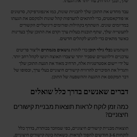
שלך, ובכך להרחיב עוד יותר את הגעתו.
עבד מחדש את התוכן שלך לתבניות שונות, כמו אינפוגרפיקה, סרטונים
או פודקאסטים, כדי להתאים להעדפות קהל שונות ולמקסם את הגעתו
במדיומים שונים. השתתף בקהילות ופורומים דיגיטליים הקשורים
לתעשייה שלך, שתף תובנות בעלות ערך וקדם את התוכן שלך בעדינות
כאשר מתאים כדי להגיע לקהלים חדשים.
השתמש ב
כלי גילוי תוכן
כדי לזהות
נושאים מגמתיים
וליצור פריטים
עדכניים ורלוונטיים שסביר יותר שיצברו תאוצה ויגיעו לקהל רחב יותר.
על ידי יישום אסטרטגיות אלה, תרחיב מאוד את הגעת התוכן שלך
ותגדיל את הסיכויים להרוויח קישורים חיצוניים בעלי ערך, ובסופו של
דבר תמקסם את ההגעה וההשפעה של התוכן.
דברים שאנשים בדרך כלל שואלים
כמה זמן לוקח לראות תוצאות מבניית קישורים
חיצוניים?
תוצאות מבניית קישורים חיצוניים, כפי שמוזכר בכותרת, בדרך כלל
לוקחות 3-6 חודשים להפוך לנראות. כשאתה בונה קישורים חיצוניים,