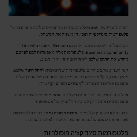
רוצים להגדיל את פוטנציאל הקישורים החיצוניים שלכם? בואו נדבר על
פלטפורמות סינדיקציית תוכן
. הן משנות את המשחק.
חשבו על זה. יש לכם אפשרויות כמו Medium, מאמרי LinkedIn, ו-
Business 2 Community. פלטפורמות אלה מאפשרות לכם
לפרסם
מחדש את התוכן שלכם
לקהל רחב יותר. זה די מגניב.
הנה העניין. אתם בוחרים פלטפורמות שמתאימות ל
קהל היעד
שלכם.
מהלך חכם, נכון? אתם לא רק מגדילים את התפוצה של התוכן שלכם.
אתם גם יוצרים הזדמנויות ל
קישורים חוזרים
יקרי ערך.
אבל הנה החלק הכי טוב. אתם בשליטה. אתם מחליטים איפה לסנדק.
אתם בוחרים איזה תוכן לשתף. הכל עניין של אסטרטגיה.
זכרו, זה לא רק עניין של כמות.
איכות חשובה גם כן
. בחרו פלטפורמות
שמתאימות למותג שלכם. וודאו שהן מגיעות לאנשים הנכונים.
פלטפורמות סינדיקציה פופולריות