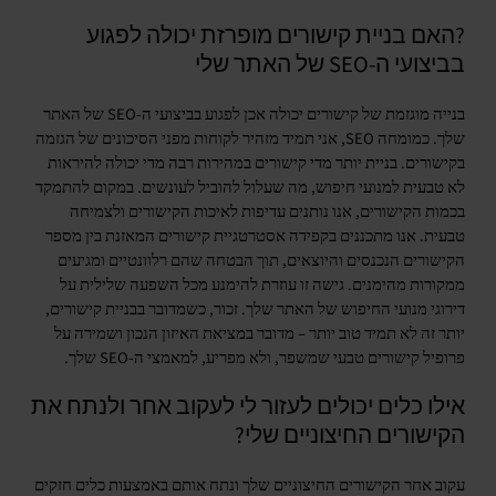
?האם בניית קישורים מופרזת יכולה לפגוע
בביצועי ה-SEO של האתר שלי
בנייה מוגזמת של קישורים יכולה אכן לפגוע בביצועי ה-SEO של האתר
שלך. כמומחה SEO, אני תמיד מזהיר לקוחות מפני הסיכונים של הגזמה
בקישורים. בניית יותר מדי קישורים במהירות רבה מדי יכולה להיראות
לא טבעית למנועי חיפוש, מה שעלול להוביל לעונשים. במקום להתמקד
בכמות הקישורים, אנו נותנים עדיפות לאיכות הקישורים ולצמיחה
טבעית. אנו מתכננים בקפידה אסטרטגיית קישורים המאזנת בין מספר
הקישורים הנכנסים והיוצאים, תוך הבטחה שהם רלוונטיים ומגיעים
ממקורות מהימנים. גישה זו עוזרת להימנע מכל השפעה שלילית על
דירוגי מנועי החיפוש של האתר שלך. זכור, כשמדובר בבניית קישורים,
יותר זה לא תמיד טוב יותר – מדובר במציאת האיזון הנכון ושמירה על
פרופיל קישורים טבעי שמשפר, ולא מפריע, למאמצי ה-SEO שלך.
אילו כלים יכולים לעזור לי לעקוב אחר ולנתח את
הקישורים החיצוניים שלי?
עקוב אחר הקישורים החיצוניים שלך ונתח אותם באמצעות כלים חזקים