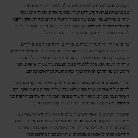
חקירת הזדמנויות לבלוגים אורחים יכולה לשפר משמעותית את
אסטרטגיית בניית הקישורים
שלך. כבלוגר אורח, תיצור תוכן עבור
אתרים אחרים, מה שמציע הזדמנות
להציג את המומחיות שלך
ו
לקבל
קישורים חוזרים חשובים
. ההזדמנות לכתוב בלוג אורח פותחת דלתות
לקהלים חדשים ומחזקת את הנוכחות המקוונת שלך.
בחיפוש אחר הזדמנויות לבלוגים אורחים, חקור בלוגים פופולריים
בתחום שלך המקבלים פוסטים אורחים. חפש אתרים עם
סמכות דומיין
חזקה
, כיוון שאלה מציגים את ההזדמנויות הטובות ביותר לבלוגים
אורחים משפיעים. פנה לבלוגרים עם
הצעות מותאמות אישית
, תוך
הדגשת כיצד התוכן האורח שלך יכול להועיל לקוראים שלהם.
יצירת
פוסטים אורחים באיכות גבוהה
היא קריטית. התמקד במתן ערך
לקהל של האתר המארח תוך שילוב עדין של קישורים לתוכן שלך. רוב
האתרים מאפשרים מספר קישורים בתוך המאמר ו
קישור בביוגרפיה של
המחבר
, מה שמציג הזדמנות רבה ליצירת קישורים חוזרים.
קדם את הפוסטים האורחים שלך ברשתות החברתיות והתעסק עם
מגיבים כדי למקסם את ההשפעה של מאמצי הבלוגים האורחים שלך.
בלוגים אורחים עקביים באתרים מכובדים לא רק מספקים קישורים
חוזרים איכותיים אלא גם מבססים אותך כסמכות בתחום שלך.