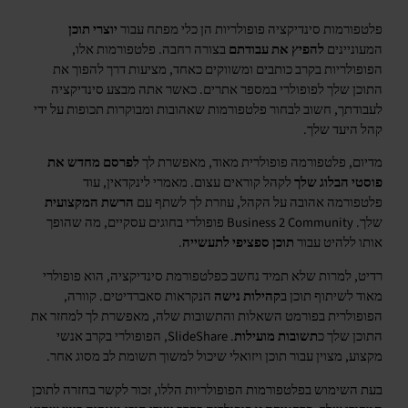
פלטפורמות סינדיקציה פופולריות הן כלי מפתח עבור
יוצרי תוכן
המעוניינים
להפיץ את עבודתם
בצורה רחבה. פלטפורמות אלו,
הפופולריות בקרב כותבים ומשווקים כאחד, מציעות דרך להפוך את
התוכן שלך לפופולרי במספר אתרים. כאשר אתה מבצע סינדיקציה
לעבודתך, חשוב לבחור פלטפורמות שאהובות ומבוקרות תכופות על ידי
קהל היעד שלך.
מדיום, פלטפורמה פופולרית מאוד, מאפשרת לך
לפרסם מחדש את
פוסטי הבלוג שלך
לקהל קוראים עצום. מאמרי לינקדאין, עוד
פלטפורמה אהובה על הקהל, עוזרת לך לשתף עם
הרשת המקצועית
שלך. Business 2 Community פופולרי בחוגים עסקיים, מה שהופך
אותו ללהיט עבור
תוכן ספציפי לתעשייה
.
רדיט, למרות שלא תמיד נחשב כפלטפורמת סינדיקציה, הוא פופולרי
מאוד לשיתוף תוכן ב
קהילות נישה
הנקראות סאברדיטים. קוורה,
הפופולרית בפורמט השאלות והתשובות שלה, מאפשרת לך למחזר את
התוכן שלך כ
תשובות מועילות
. SlideShare, הפופולרי בקרב אנשי
מקצוע, מצוין עבור תוכן ויזואלי שיכול למשוך תשומת לב מסוג אחר.
בעת השימוש בפלטפורמות הפופולריות הללו, זכור לקשר בחזרה לתוכן