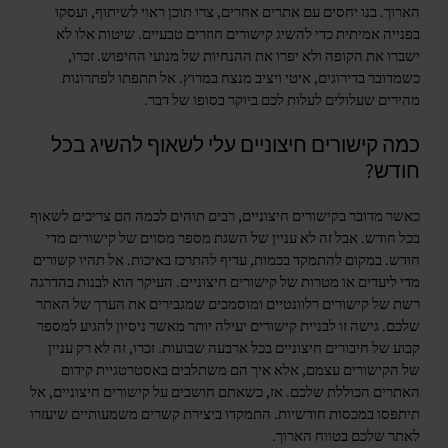
הארוך. בנו יחסים עם אתרים אחרים, צרו תוכן ראוי לשיתוף, ועסקו
בפנייה אמיתית כדי להשיג קישורים חוזרים טבעיים. שיטות אלו לא
ישברו את הקופה ולא יפרו את ההנחיות של מנועי החיפוש. זכרו,
כשמדובר בדירוגים, איטי ויציב מנצח במרוץ. אל תתפתו לפתרונות
מהירים שעלולים לעלות לכם ביוקר בסופו של דבר.
כמה קישורים חיצוניים עלי לשאוף להשיג בכל
חודש?
כאשר מדובר בקישורים חיצוניים, רבים תוהים לכמה הם צריכים לשאוף
בכל חודש. אבל זה לא עניין של השגת מספר מסוים של קישורים מדי
חודש. במקום להתמקד בכמות, עדיף להתרכז באיכות. אל תהיו קשורים
מדי ליעדים או מטרות של קישורים חיצוניים. העיקר הוא לבנות בהדרגה
רשת של קישורים רלוונטיים ומוסמכים שמגבירים את הערך של האתר
שלכם. גישה זו לבניית קישורים יעילה יותר מאשר ניסיון להגיע למספר
קבוע של חיבורים חיצוניים בכל ארבעה שבועות. זכרו, זה לא רק עניין
של הקישורים עצמם, אלא איך הם משתלבים באסטרטגיית קידום
האתרים הכוללת שלכם. אז, כשאתם חושבים על קישורים חיצוניים, אל
תיתפסו במכסות חודשיות. התמקדו ביצירת קשרים משמעותיים שיעזרו
לאתר שלכם בטווח הארוך.