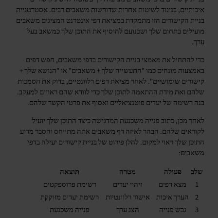
איכותיים, בניגוד לשיטות אחרות שדורשות משאבים רבים. אסטרטגיית
בניית הקישורים הזו מתמקדת במציאת דפי אינטרנט המציגים משאבים
מועילים בתחום שלך ושכנועם להוסיף את התוכן שלך כמשאב בעל
ערך.
כדי להתחיל את מאמצי בניית הקישורים בדפי משאבים, חפש דפים
באמצעות מונחים כמו "התעשייה שלך + משאבים" או "הנושא שלך +
קישורים שימושיים". לאחר מציאת דפים רלוונטיים, בדוק את הסמכות
שלהם ואת מידת ההתאמה לתוכן שלך כדי לוודא שהם ראויים למעקב.
בנה רשימה של יעדים פוטנציאליים ואסוף את פרטי הקשר שלהם.
לאחר מכן, כתוב פנייה משכנעת המדגישה כיצד התוכן שלך יועיל
לקוראים שלהם. הבהר לאיזה דף משאבים אתה מתייחס והסבר מדוע
התוכן שלך ראוי למקום. להלן פירוט של בניית קישורים יעילה בדפי
משאבים:
שלב
פעולה
מטרה
תוצאה
1
מצא דפים
זיהוי יעדים
רשימת פרוספקטים
2
הערך איכות
אישור רלוונטיות
רשימת יעדים מזוקקת
3
גבש פנייה
הצג ערך
פנייה משכנעת