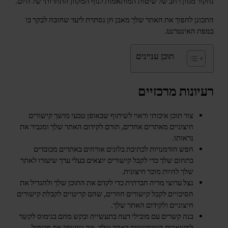
נחקור מגוון רחב של שיטות המותאמות לנוף המקוון התחרותי של היום.
התכונן להפוך את האתר שלך מאבן חן נסתרת ליעד שחובה לבקר בו
במפת האינטרנט.
תוכן עניינים
רעיונות מרכזיים
צור תוכן איכותי וראוי לשיתוף שבאופן טבעי מושך קישורים
חיצוניים מאתרים אחרים, תורם לקידום האתר שלך ומגביר את
נראותו.
חפש הזדמנויות לכתיבת בלוגים אורחים באתרים מכובדים
בתחום שלך כדי לקבל קישורים יוצאים בעלי ערך שיעזרו לאתר
שלך להיות מוכר חיצונית.
נצל ערוצי מדיה חברתית כדי לקדם את התוכן שלך ולהגדיל את
הסיכויים לקבל קישורים חוזרים, שהם קריטיים לקבלת קישורים
חיצוניים ולקידום האתר שלך.
בנה קשרים עם מובילי דעה בתעשייה ובקש מהם בנימוס לקשר
למשאבים השימושיים באתר שלך, מה שישפר את פרופיל