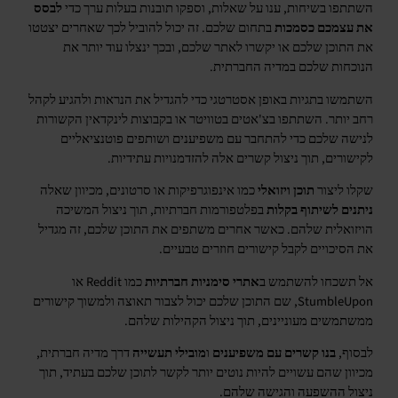
השתתפו בשיחות, ענו על שאלות, וספקו תובנות בעלות ערך כדי
לבסס
את עצמכם כסמכות
בתחום שלכם. זה יכול להוביל לכך שאחרים יצטטו
את התוכן שלכם או יקשרו לאתר שלכם, ובכך ינצלו עוד יותר את
הנוכחות שלכם במדיה החברתית.
השתמשו בתגיות באופן אסטרטגי כדי להגדיל את הנראות ולהגיע לקהל
רחב יותר. השתתפו בצ'אטים בטוויטר או בקבוצות לינקדאין הקשורות
לנישה שלכם כדי להתחבר עם משפיענים ושותפים פוטנציאליים
לקישורים, תוך ניצול קשרים אלה להזדמנויות עתידיות.
שקלו ליצור
תוכן ויזואלי
כמו אינפוגרפיקות או סרטונים, מכיוון שאלה
ניתנים לשיתוף בקלות
בפלטפורמות חברתיות, תוך ניצול המשיכה
הויזואלית שלהם. כאשר אחרים משתפים את התוכן שלכם, זה מגדיל
את הסיכויים לקבל קישורים חוזרים טבעיים.
אל תשכחו להשתמש ב
אתרי סימניות חברתיות
כמו Reddit או
StumbleUpon, שם התוכן שלכם יכול לצבור תאוצה ולמשוך קישורים
ממשתמשים מעוניינים, תוך ניצול הקהילות שלהם.
לבסוף,
בנו קשרים עם משפיענים
ו
מובילי תעשייה
דרך מדיה חברתית,
מכיוון שהם עשויים להיות נוטים יותר לקשר לתוכן שלכם בעתיד, תוך
ניצול ההשפעה והגישה שלהם.