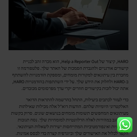
HARO, קיצור של Help a Reporter Out, הוא מכרה זהב לבניית
קישורים אורגניים ולהגברת הסמכות של האתר שלך. פלטפורמה זו
מחברת בין עיתונאים למקורות מומחים, ומספקת הזדמנויות להשתתף
ב-HARO ולחלוק את הידע שלך. על ידי השתתפות בהזדמנויות HARO,
אתה יכול לזכות בקישורים חוזרים יקרי ערך מפרסומים מכובדים.
כדי לעזור לכתבים ביעילות, התחל בהרשמה להתראות הדואר
האלקטרוני היומיות שלהם. הודעות דוא"ל אלה מכילות שאילתות
מעיתונאים המחפשים תשומות מומחים בנושאים שונים. סרוק בקשות
אלה והגב במהירות לאלה הרלוונטיות למומחיות שלך. נסח תגובות
תמציתיות ואינפורמטיביות המתייחסות ישירות לשאלות העיתונאי.
הקפד לכלול את האישורים שלך וביוגרפיה קצרה כדי לבסס אמינות.