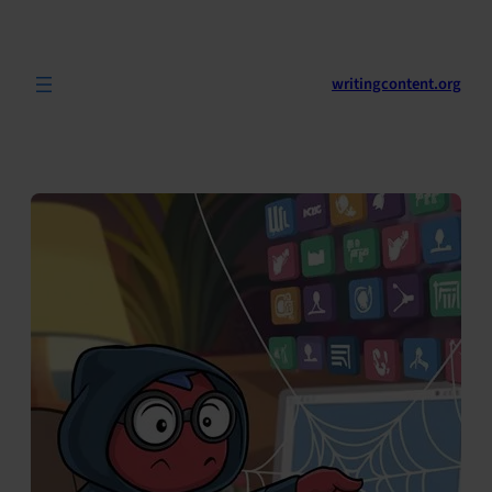
לדלג
לתוכן
writingcontent.org