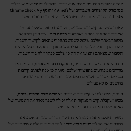
להם קישורים חיצוניים מתים או שבורים. התחילו על ידי שימוש בכלים
כמו
בודק הקישורים השבורים של Ahrefs
או
תוסף Chrome Check My
Links
כדי לסרוק אתרי יעד פוטנציאליים לחיבורים פגומים אלה.
לאחר שגיליתם קישורים שבורים, חקרו את התוכן שאליו הם היו
אמורים להתחבר במקור באמצעות
מכונת הזמן
. צרו תוכן דומה או
משופר באתר שלכם שיכול לשמש כ
תחליף מתאים
לקישור השבור.
לאחר מכן, פנו לבעל האתר או למנהל התוכן, יידעו אותם על הקישור
השבור שמצאתם והציעו את התוכן שלכם כפתרון לחיבור השבור.
בחיפוש אחר קישורים שבורים, התמקדו ב
דפי משאבים
, רשימות או
מדריכים מפורטים בתעשייה שלכם. סוגי תוכן אלה לעתים קרובות
מכילים קישורים חיצוניים רבים וסביר יותר שיהיו להם קישורים
מיושנים או לא פעילים.
בנוסף, שקלו לחפש קישורים שבורים ב
אתרים בעלי סמכות גבוהה
,
מכיוון שקבלת קישור ממקורות אלה יכולה לשפר מאוד את האמינות של
האתר שלכם ואת הדירוג במנועי החיפוש.
השירות שלנו מתמחה במציאת ותיקון חיבורים שבורים אלה. אנו
מפרקים את תהליך
בניית הקישורים
על ידי איתור והחלפה שיטתיים של
קישורים לא פעילים.