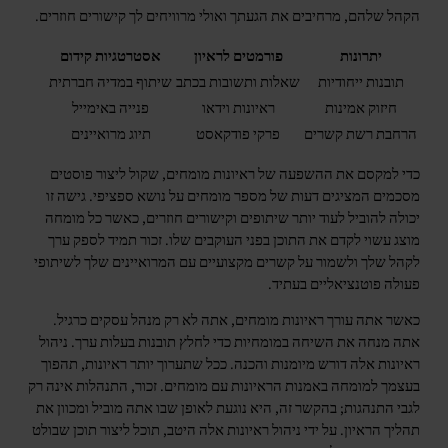
הקהל שלהם, מרחיבים את הגעתך ואולי מרוויחים לך קישורים חוזרים.
יתרונות
פורמטים לראיון
אסטרטגיות קידום
תובנות ייחודיות
שאלות ותשובות בכתב
שיתוף במדיה חברתית
חיזוק אמינות
ראיונות וידאו
פנייה באימייל
הרחבת רשת קשרים
פרקי פודקאסט
תיוג מרואיינים
כדי למקסם את ההשפעה של ראיונות מומחים, שקול ליצור פוסטים
מסכמים המציגים דעות של מספר מומחים על נושא ספציפי. גישה זו
יכולה להוביל לעוד יותר שיתופים וקישורים חוזרים, כאשר כל מומחה
מוצג עשוי לקדם את התוכן בפני העוקבים שלו. זכור תמיד לספק ערך
לקהל שלך ולשמור על קשרים מקצועיים עם המרואיינים שלך לשיתופי
פעולה פוטנציאליים בעתיד.
כאשר אתה עורך ראיונות מומחים, אתה לא רק מנהל עסקים כרגיל.
אתה מנחה את השיחה במומחיות כדי לחלץ תובנות בעלות ערך. ניהול
ראיונות אלה דורש מיומנות והכנה. ככל שתערוך יותר ראיונות, תהפוך
בעצמך למומחה באמנות הראיונות עם מומחים. זכור, התנהלות אינה רק
לגבי התנהגות; בהקשר זה, היא נוגעת לאופן שבו אתה מוביל ומכוון את
תהליך הראיון. על ידי ניהול ראיונות אלה היטב, תוכל ליצור תוכן שבולט