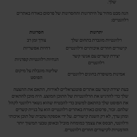
שלך.
הנה מבט מהיר על היתרונות והחסרונות של פרסום כאורח באתרים
רלוונטיים:
יתרונות
חסרונות
רלוונטיות מוגברת בתחום שלך
צורך זמן רב
קישורים חוזרים איכותיים ורלוונטיים
דחיות אפשריות
יצירת קשרים עם אנשי קשר
הנחיות רלוונטיות קפדניות
רלוונטיים
שליטה מוגבלת על מיקום
אמינות משופרת בחוגים רלוונטיים
הפוסט
בעת יצירת קשר עם אתרים פוטנציאליים לאירוח, התאם את ההצעה
שלך כדי להדגיש את הרלוונטיות של התוכן המוצע. היה מוכן להתאים
את הפוסט שלך בהתאם למשוב כדי להבטיח שהוא נשאר רלוונטי לקהל
שלהם. זכור, פרסום כאורח באתרים רלוונטיים הוא על בניית קשרים
ומתן ערך, לא רק השגת קישורים. על ידי אספקה עקבית של תוכן איכותי
ורלוונטי, תבסס את עצמך כמומחה מוביל ובאופן טבעי תמשוך יותר
הזדמנויות לקישורים חוזרים רלוונטיים.