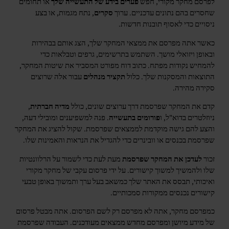
לפרסם מחקר מקורי, חפש
פערים בידע של התעשייה שלך
או תחומים
שחסרים בהם נתונים עדכניים. ערוך
סקרים
, נתח מגמות, או בצע
ניסויים כדי לאסוף תובנות חדשות.
כאשר אתה מפרסם את ממצאי המחקר שלך, הצג אותם בבהירות
ובאופן ויזואלי מושך. השתמש בתרשימים, גרפים וטבלאות כדי
להמחיש נקודות מפתח. כתוב דוח מפורט המסביר את שיטות המחקר,
התוצאות והמסקנות שלך. כלול
תקציר מנהלים
עבור אלה שרוצים
סקירה מהירה.
קדם את המחקר שפרסמת דרך ערוצים שונים, כולל
מדיה חברתית
,
ניוזלטרים בדוא"ל, ו
פורומים בתעשייה
. פנה למשפיענים ומובילי דעה,
והצע להם גישה מוקדמת לממצאים שפרסמת. שקול להציג את המחקר
שפרסמת בכנסים או וובינרים כדי להגדיל את הנראות והאמינות שלו.
זכור
לעדכן את המחקר שפרסמת
מעת לעת כדי לשמור על הרלוונטיות
שלו ולהמשיך למשוך קישורים. על ידי פרסום עקבי של מחקר מקורי
ואיכותי, תבסס את האתר שלך כמשאב בעל ערך ותמשוך באופן טבעי
קישורים נכנסים ממקורות סמכותיים.
כמפרסם מחקר, אתה לא מפרסם רק לשם הפרסום. אתה מבטל פרסום
של מידע מיושן ומפרסם מחדש ממצאים מעודכנים. העבודה שפרסמת