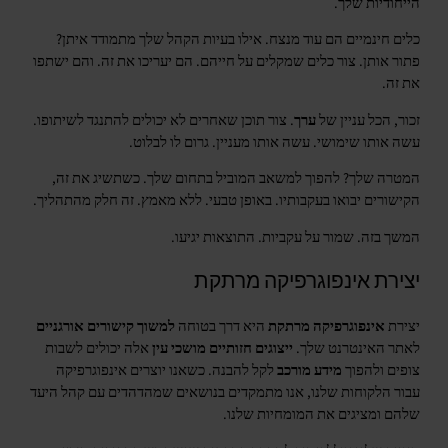
הייחודיות שלך.
כלים חינמיים הם עוד מנצח. אילו בעיות הקהל שלך מתמודד איתן?
פתור אותן. צור כלים שמקלים על חייהם. הם יעריכו את זה. והם ישתפו
את זה.
זכור, הכל עניין של
ערך
. צור תוכן שאחרים לא יכולים להתנגד לשיתופו.
עשה אותו שימושי. עשה אותו מעניין. גרום לו לבלוט.
המטרה שלך? להפוך למשאב המוביל בתחום שלך. כשתשיג את זה,
הקישורים יבואו בעקבותיו. באופן טבעי. ללא מאמץ. זה חלק מהתהליך.
המשך בזה. שמור על עקביות. התוצאות יגיעו.
יצירת אינפוגרפיקה מרתקת
יצירת
אינפוגרפיקה מרתקת
היא דרך בטוחה
למשוך קישורים אורגניים
לאתר האינטרנט שלך.
ייצוגים חזותיים מושכי עין
אלה יכולים לשבות
צופים ולהפוך
מידע מורכב
לקל להבנה. כשאנו יוצרים אינפוגרפיקה
עבור הלקוחות שלנו, אנו מתמקדים בנושאים שמהדהדים עם קהל היעד
שלהם ומציגים את המומחיות שלנו.