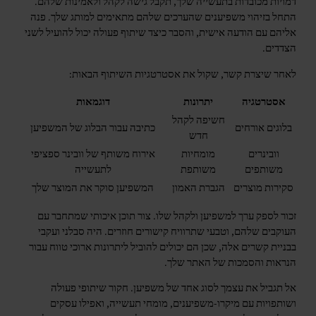
דמויות מכובדות בתעשייה שלך, תקבל גישה לקהל ולאמינות שלהם.
התחל בזיהוי משפיענים שהערכים שלהם מתאימים למותג שלך. פנה
אליהם עם הודעה אישית, והסבר כיצד שיתוף פעולה יכול להועיל לשני
הצדדים.
לאחר שיצרת קשר, שקול את אסטרטגיות השיתוף הבאות:
אסטרטגיה
יתרונות
דוגמאות
חשיפה לקהל
בלוגים אורחים
כתיבה עבור הבלוג של המשפיען
חדש
וובינרים
מומחיות
אירוח משותף של וובינר ספציפי
משותפים
משותפת
לתעשייה
סקירות מוצרים
הגברת האמון
המשפיען סוקר את המוצר שלך
זכור לספק ערך למשפיען ולקהל שלו. צור תוכן איכותי שמתחבר עם
העוקבים שלהם, וטבעי שתרוויח קישורים חוזרים. היה סבלני ועקבי
בבניית קשרים אלה, שכן הם יכולים להוביל ליתרונות ארוכי טווח עבור
הנראות והסמכות של האתר שלך.
אל תגביל את עצמך לסוג אחד של משפיען. חקור שיתופי פעולה
ושותפויות עם מיקרו-משפיענים, מומחי תעשייה, ואפילו עסקים