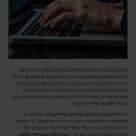
פורומים בתעשייה והשתתפות בהם מספקים פלטפורמה יקרת ערך
לבניית
הנוכחות האינטרנטית
שלך ומשיכת
קישורים אורגניים
. קהילות
דיגיטליות אלה מאגדות אנשי מקצוע, חובבים ומומחים בתחום שלך,
ומציעות הזדמנויות להציג את הידע והמומחיות שלך. באמצעות
מעורבות פעילה, אתה יכול להתנתק מאסטרטגיות שיווק פחות יעילות
ובאמת
לערב את קהל היעד
שלך.
כדי
להיות מעורב ביעילות
ב
פורומים של התעשייה
, התחל בזיהוי
הפלטפורמות הרלוונטיות והפעילות ביותר בתחום שלך. צור פרופיל
המדגיש את הכישורים שלך וכולל קישור לאתר האינטרנט שלך.
השתתף באופן קבוע בדיונים, תוך הצעת
תגובות מעמיקות
ו
תובנות