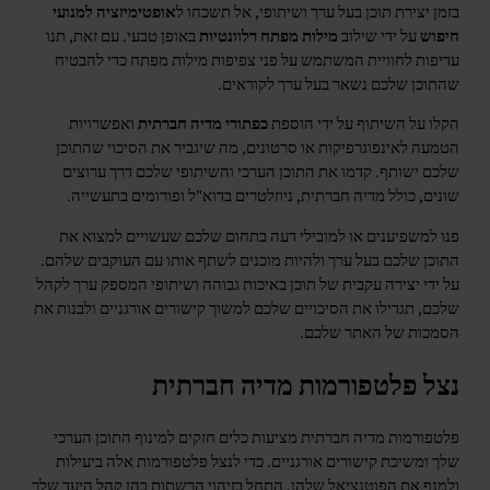
בזמן יצירת תוכן בעל ערך ושיתופי, אל תשכחו ל
אופטימיזציה למנועי
חיפוש
על ידי שילוב
מילות מפתח רלוונטיות
באופן טבעי. עם זאת, תנו
עדיפות לחוויית המשתמש על פני צפיפות מילות מפתח כדי להבטיח
שהתוכן שלכם נשאר בעל ערך לקוראים.
הקלו על השיתוף על ידי הוספת
כפתורי מדיה חברתית
ואפשרויות
הטמעה לאינפוגרפיקות או סרטונים, מה שיגביר את הסיכוי שהתוכן
שלכם ישותף. קדמו את התוכן הערכי והשיתופי שלכם דרך ערוצים
שונים, כולל מדיה חברתית, ניוזלטרים בדוא"ל ופורומים בתעשייה.
פנו למשפיענים או למובילי דעה בתחום שלכם שעשויים למצוא את
התוכן שלכם בעל ערך ולהיות מוכנים לשתף אותו עם העוקבים שלהם.
על ידי יצירה עקבית של תוכן באיכות גבוהה ושיתופי המספק ערך לקהל
שלכם, תגדילו את הסיכויים שלכם למשוך קישורים אורגניים ולבנות את
הסמכות של האתר שלכם.
נצל פלטפורמות מדיה חברתית
פלטפורמות מדיה חברתית מציעות כלים חזקים למינוף התוכן הערכי
שלך ומשיכת קישורים אורגניים. כדי לנצל פלטפורמות אלה ביעילות
ולמנף את הפוטנציאל שלהן, התחל בזיהוי הרשתות בהן קהל היעד שלך