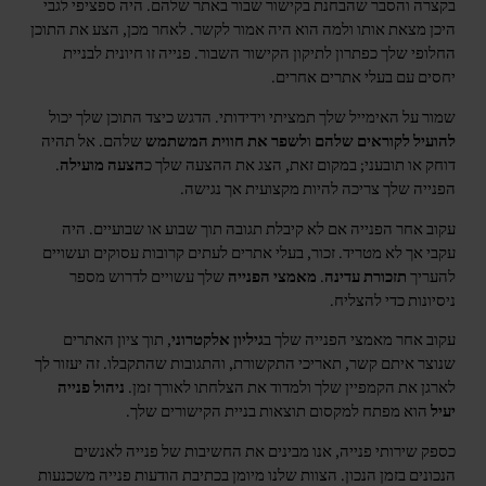
בקצרה והסבר שהבחנת בקישור שבור באתר שלהם. היה ספציפי לגבי
היכן מצאת אותו ולמה הוא היה אמור לקשר. לאחר מכן, הצע את התוכן
החלופי שלך כפתרון לתיקון הקישור השבור. פנייה זו חיונית לבניית
יחסים עם בעלי אתרים אחרים.
שמור על האימייל שלך תמציתי וידידותי. הדגש כיצד התוכן שלך יכול
להועיל לקוראים שלהם
ו
לשפר את חווית המשתמש
שלהם. אל תהיה
דוחק או תובעני; במקום זאת, הצג את ההצעה שלך כ
הצעה מועילה
.
הפנייה שלך צריכה להיות מקצועית אך נגישה.
עקוב אחר הפנייה אם לא קיבלת תגובה תוך שבוע או שבועיים. היה
עקבי אך לא מטריד. זכור, בעלי אתרים לעתים קרובות עסוקים ועשויים
להעריך
תזכורת עדינה
.
מאמצי הפנייה
שלך עשויים לדרוש מספר
ניסיונות כדי להצליח.
עקוב אחר מאמצי הפנייה שלך ב
גיליון אלקטרוני
, תוך ציון האתרים
שנוצר איתם קשר, תאריכי התקשורת, והתגובות שהתקבלו. זה יעזור לך
לארגן את הקמפיין שלך ולמדוד את הצלחתו לאורך זמן.
ניהול פנייה
יעיל
הוא מפתח למקסום תוצאות בניית הקישורים שלך.
כספק שירותי פנייה, אנו מבינים את החשיבות של פנייה לאנשים
הנכונים בזמן הנכון. הצוות שלנו מיומן בכתיבת הודעות פנייה משכנעות