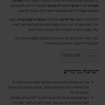
בין אם אתה משווק מנוסה או מתחיל בעולם ה-SEO, תגלה
טכניקות
מעשיות
לבניית
פרופיל קישורים נכנסים חזק
מבלי להיזקק לטקטיקות
מסוכנות שעלולות לסכן את מעמד האתר שלך במנועי החיפוש.
החל מיצירת
תוכן ראוי לקישור
ועד ניצול
שותפויות אסטרטגיות
, נכסה
הכל. בסוף המדריך הזה, תהיה מצויד בידע ובכלים להפוך את האתר
שלך מאבן חן חבויה למגדלור זוהר בנוף הדיגיטלי הרחב.
מוכן לשחרר את כוחם של הקישורים הנכנסים ולצפות באתר שלך
מטפס בדירוגי מנועי החיפוש? בואו נתחיל.
תוכן עניינים
רעיונות מרכזיים
צור תוכן מעולה וניתן לשיתוף שמושך באופן אורגני קישורים
חוזרים לאתר שלך מאתרים אחרים, ומשפר ביעילות את פרופיל
הקישורים שלך.
יישם אסטרטגיות של בלוגים אורחים כדי לתרום תוכן בעל ערך
לאתרים מוכרים בתחום שלך, וקבל קישורים לאתר שלך דרך