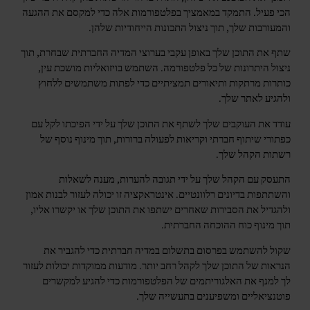
הכי פעיל. התמקד במאמציך בפלטפורמות אלה כדי למקסם את ההגעה
והמעורבות שלך, תוך ניצול התכונות הייחודיות שלהן.
שתף את התוכן שלך באופן עקבי בערוצי המדיה החברתית שבחרת, תוך
ניצול היתרונות של כל פלטפורמה. השתמש בויזואליות מושכת עין,
כותרות מרתקות ותיאורים תמציתיים כדי לפתות משתמשים ללחוץ
ולהגיע לאתר שלך.
עודד את העוקבים שלך לשתף את התוכן שלך על ידי הפיכתו לקל עם
כפתורי שיתוף חברתי וקריאות לפעולה ברורות, תוך מינוף נוסף של
רשתות הקהל שלך.
התעסק עם הקהל שלך על ידי תגובה להערות, מענה לשאלות
והשתתפות בדיונים רלוונטיים. אינטראקציה זו יכולה לעזור לבנות אמון
ולהגדיל את הסבירות שאחרים ישתפו את התוכן שלך או יקשרו אליו,
תוך מינוף כוח ההוכחה החברתית.
שקול להשתמש בפרסום בתשלום במדיה חברתית כדי להגביר את
הנראות של התוכן שלך לקהל רחב יותר. מודעות ממוקדות יכולות לעזור
לך למנף את האלגוריתמים של הפלטפורמות כדי להגיע למקשרים
פוטנציאליים ומשפיענים בתעשייה שלך.