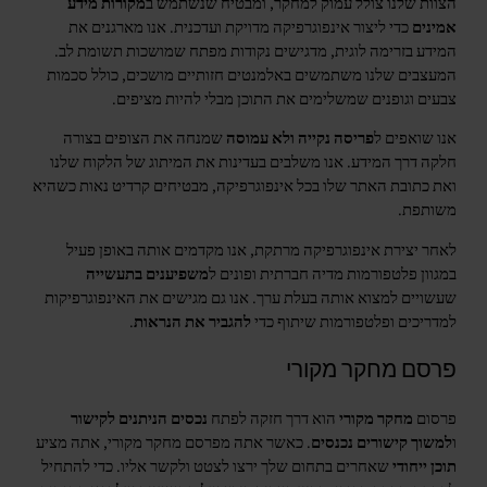
הצוות שלנו צולל עמוק למחקר, ומבטיח שנשתמש ב
מקורות מידע
אמינים
כדי ליצור אינפוגרפיקה מדויקת ועדכנית. אנו מארגנים את
המידע בזרימה לוגית, מדגישים נקודות מפתח שמושכות תשומת לב.
המעצבים שלנו משתמשים באלמנטים חזותיים מושכים, כולל סכמות
צבעים וגופנים שמשלימים את התוכן מבלי להיות מציפים.
אנו שואפים ל
פריסה נקייה ולא עמוסה
שמנחה את הצופים בצורה
חלקה דרך המידע. אנו משלבים בעדינות את המיתוג של הלקוח שלנו
ואת כתובת האתר שלו בכל אינפוגרפיקה, מבטיחים קרדיט נאות כשהיא
משותפת.
לאחר יצירת אינפוגרפיקה מרתקת, אנו מקדמים אותה באופן פעיל
במגוון פלטפורמות מדיה חברתית ופונים ל
משפיענים בתעשייה
שעשויים למצוא אותה בעלת ערך. אנו גם מגישים את האינפוגרפיקות
למדריכים ופלטפורמות שיתוף כדי
להגביר את הנראות
.
פרסם מחקר מקורי
פרסום
מחקר מקורי
הוא דרך חזקה לפתח
נכסים הניתנים לקישור
ו
למשוך קישורים נכנסים
. כאשר אתה מפרסם מחקר מקורי, אתה מציע
תוכן ייחודי
שאחרים בתחום שלך ירצו לצטט ולקשר אליו. כדי להתחיל