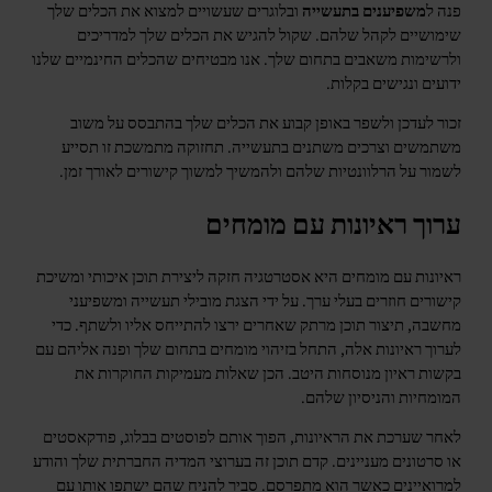
פנה ל
משפיענים בתעשייה
ובלוגרים שעשויים למצוא את הכלים שלך
שימושיים לקהל שלהם. שקול להגיש את הכלים שלך למדריכים
ולרשימות משאבים בתחום שלך. אנו מבטיחים שהכלים החינמיים שלנו
ידועים ונגישים בקלות.
זכור לעדכן ולשפר באופן קבוע את הכלים שלך בהתבסס על משוב
משתמשים וצרכים משתנים בתעשייה. תחזוקה מתמשכת זו תסייע
לשמור על הרלוונטיות שלהם ולהמשיך למשוך קישורים לאורך זמן.
ערוך ראיונות עם מומחים
ראיונות עם מומחים היא אסטרטגיה חזקה ליצירת תוכן איכותי ומשיכת
קישורים חוזרים בעלי ערך. על ידי הצגת מובילי תעשייה ומשפיעני
מחשבה, תיצור תוכן מרתק שאחרים ירצו להתייחס אליו ולשתף. כדי
לערוך ראיונות אלה, התחל בזיהוי מומחים בתחום שלך ופנה אליהם עם
בקשות ראיון מנוסחות היטב. הכן שאלות מעמיקות החוקרות את
המומחיות והניסיון שלהם.
לאחר שערכת את הראיונות, הפוך אותם לפוסטים בבלוג, פודקאסטים
או סרטונים מעניינים. קדם תוכן זה בערוצי המדיה החברתית שלך והודע
למרואיינים כאשר הוא מתפרסם. סביר להניח שהם ישתפו אותו עם