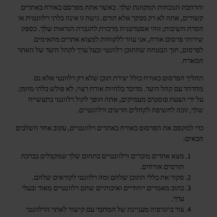
והרחבת הנוכחות המקוונת שלך. כאשר אתה מפרסם כאורח באתרים
קשורים, אתה לא רק מבקר אלא תורם. גישה זו אינה בלתי רלוונטית או
חסרת חשיבות; זוהי אסטרטגיה מרכזית להגברת הנראות שלך. כספק
שירותי פרסום אורח, אני עוזר ללקוחות למצוא אתרים מתאימים
לפרסום, תוך הבטחה שהתוכן רלוונטי ובעל ערך לקהל היעד של האתר
המארח.
תהליך הפרסום כאורח כולל יצירת תוכן שלא רק רלוונטי אלא גם
מהדהד עם קהל היעד. מדובר בלהיות אורח רצוי, לא פולש בלתי מוזמן.
על ידי הצעת פוסטים מעמיקים, אתה הופך לקול רלוונטי בתעשייה
שלך, זוכה לחשיפה לקהלים חדשים ורלוונטיים.
כדי למקסם את הפרסום כאורח באתרים רלוונטיים, עקוב אחר השלבים
הבאים:
מצא אתרים מוכרים ורלוונטיים בתחום שלך שמקבלים בברכה
תורמים אורחים.
סקור את כללי התוכן שלהם ומה רלוונטי לקוראים שלהם.
כתוב מאמרים ייחודיים ואיכותיים שהם רלוונטיים מאוד ובעלי
ערך.
צור ביוגרפיה מעניינת של המחבר עם קישור לאתר הרלוונטי