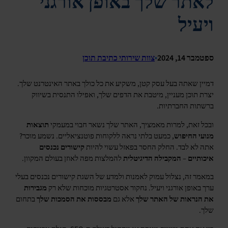
לאתר שלך באופן אורגני
ויעיל
ספטמבר 14, 2024
•
צוות שירותי כתיבת תוכן
דמיין שאתה בעל עסק קטן, משקיע את כל כולך באתר האינטרנט שלך.
יצרת תוכן מעניין, מיטבת את הדפים שלך, ואפילו התנסית בשיווק
ברשתות החברתיות.
ובכל זאת, למרות מאמציך, האתר שלך נשאר חבוי במעמקי
תוצאות
מנועי החיפוש
, כמעט בלתי נראה ללקוחות פוטנציאליים. נשמע מוכר?
אתה לא לבד. החלק החסר בפאזל עשוי להיות
קישורים נכנסים
איכותיים
–
המקבילה הדיגיטלית
להמלצות מפה לאוזן בעולם המקוון.
במאמר זה, נצלול עמוק לאמנות ולמדע של השגת קישורים נכנסים בעלי
ערך באופן אורגני ויעיל. נחקור אסטרטגיות מוכחות שלא רק
מגבירות
את הנראות של האתר שלך
אלא גם
מבססות את הסמכות שלך
בתחום
שלך.