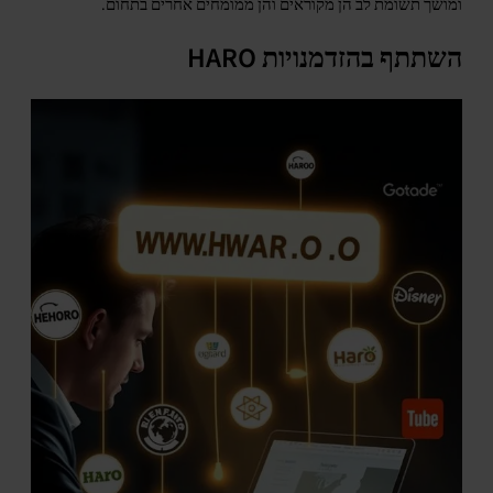
ומושך תשומת לב הן מקוראים והן ממומחים אחרים בתחום.
השתתף בהזדמנויות HARO