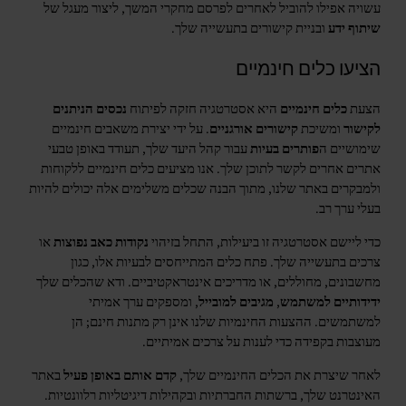
עשויה אפילו להוביל לאחרים לפרסם מחקרי המשך, ליצור מעגל של
שיתוף ידע
ובניית קישורים בתעשייה שלך.
הציעו כלים חינמיים
הצעת
כלים חינמיים
היא אסטרטגיה חזקה לפיתוח
נכסים הניתנים
לקישור
ומשיכת
קישורים אורגניים
. על ידי יצירת משאבים חינמיים
שימושיים ה
פותרים בעיות
עבור קהל היעד שלך, תעודד באופן טבעי
אתרים אחרים לקשר לתוכן שלך. אנו מציעים כלים חינמיים ללקוחות
ולמבקרים באתר שלנו, מתוך הבנה שכלים משלימים אלה יכולים להיות
בעלי ערך רב.
כדי ליישם אסטרטגיה זו ביעילות, התחל בזיהוי
נקודות כאב נפוצות
או
צרכים בתעשייה שלך. פתח כלים המתייחסים לבעיות אלו, כגון
מחשבונים, מחוללים, או מדריכים אינטראקטיביים. ודא שהכלים שלך
ידידותיים למשתמש
,
מגיבים למובייל
, ומספקים ערך אמיתי
למשתמשים. ההצעות החינמיות שלנו אינן רק מתנות חינם; הן
מעוצבות בקפידה כדי לענות על צרכים אמיתיים.
לאחר שיצרת את הכלים החינמיים שלך,
קדם אותם באופן פעיל
באתר
האינטרנט שלך, ברשתות החברתיות ובקהילות דיגיטליות רלוונטיות.