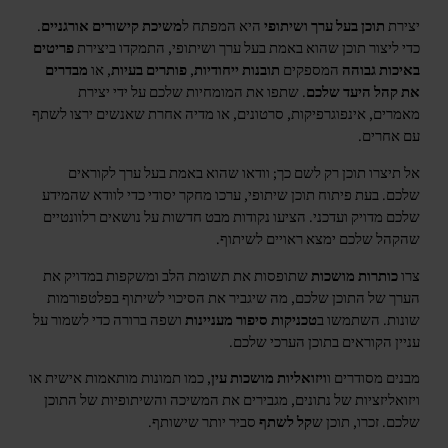
יצירת
תוכן בעל ערך ושיתופי
היא המפתח ל
משיכת קישורים אורגניים
.
כדי ליצור תוכן שהוא באמת בעל ערך ושיתופי, התמקדו ביצירת
פריטים
באיכות גבוהה
המספקים
תובנות ייחודיות
,
פותרים בעיות
, או
מבדרים
את קהל היעד שלכם
. שתפו את המומחיות שלכם על ידי יצירת
מאמרים, אינפוגרפיקות, סרטונים, או מדיה אחרת שאנשים ירצו לשתף
עם אחרים.
אל תיצרו תוכן רק לשם כך; וודאו שהוא באמת בעל ערך לקוראים
שלכם. בעת פיתוח תוכן שיתופי, ערכו מחקר יסודי כדי לוודא שהמידע
שלכם מדויק ועדכני. הציעו נקודות מבט חדשות על נושאים רלוונטיים
שהקהל שלכם ימצא ראויים לשיתוף.
צרו
כותרות מושכות
שתופסות את תשומת הלב ומשקפות במדויק את
הערך של התוכן שלכם, מה שיגביר את הסיכוי לשיתוף בפלטפורמות
שונות. השתמשו ב
טכניקות סיפור מעניינות
ושפה ברורה כדי לשמור על
עניין הקוראים בתוכן הערכי שלכם.
מבנים מסודרים ו
ויזואליות מושכות עין
, כמו תמונות מותאמות אישית או
ויזואליזציות של נתונים, מגבירים את המשיכה והשיתופיות של התוכן
שלכם. זכרו, תוכן ש
קל לשתף
סביר יותר שישותף.