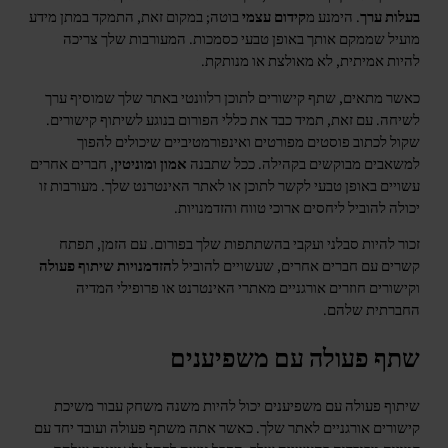
בעלות ערך
. הימנע מ
קידום עצמי
בוטה; במקום זאת, התמקד במתן מידע
מועיל שממקם אותך באופן טבעי כסמכות. המעורבות שלך צריכה
להיות אמיתית, לא מאולצת או מנותקת.
כאשר מתאים, שתף קישורים לתוכן רלוונטי באתר שלך שמוסיף ערך
לשיחה. עם זאת, תמיד כבד את כללי הפורום בנוגע לשיתוף קישורים.
שקול לכתוב פוסטים מפורטים ואינפורמטיביים שיכולים להפוך
למשאבים מבוקשים בקהילה. ככל שתבנה
אמון ומוניטין
, חברים אחרים
עשויים באופן טבעי לקשר לתוכן או לאתר האינטרנט שלך. מעורבות זו
יכולה להוביל ליחסים ארוכי טווח והזדמנויות.
זכור להיות סבלני ועקבי בהשתתפות שלך בפורום. עם הזמן, תפתח
קשרים עם חברים אחרים, שעשויים להוביל ל
הזדמנויות שיתוף פעולה
וקישורים חוזרים אורגניים מאתרי האינטרנט או פרופילי המדיה
החברתית שלהם.
שתף פעולה עם משפיענים
שיתוף פעולה עם משפיענים יכול להיות משנה משחק עבור משיכת
קישורים אורגניים לאתר שלך. כאשר אתה משתף פעולה ועובד יחד עם