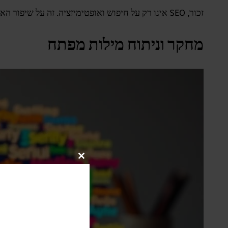
זכור, SEO אינו רק על חיפוש ואופטימיזציה. זה על שיפור האתר שלך באופן כללי כדי שיגיע לדירוגים גבוהים וישפר את הנראות בתוצאות החיפוש.
מחקר וניתוח מילות מפתח
Close
this
module