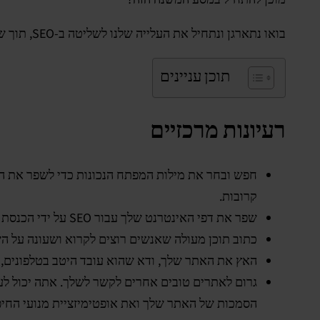
בואו נתארגן ונתחיל את העלייה שלנו לשליטה ב-SEO, תוך שחרור מלוא הפוטנציאל של האתר שלך לאורך הדרך.
תוכן עניינים
רעיונות מרכזיים
קרובות.
שפר את דפי האינטרנט שלך עבור SEO על ידי הכנסת מילים חשובות בכותרות, תיאורים וכותרות משנה. זה עוזר למנועי חיפוש להבין במה האתר שלך עוסק.
כתוב תוכן מעולה שאנשים רוצים לקרוא ושעונה על ה
האץ את האתר שלך, ודא שהוא עובד היטב בטלפונים, והשתמש ב-HTTPS כדי לשמור עליו מאובטח. גם הדברים הטכנ
גרום לאתרים טובים אחרים לקשר לשלך. אתה יכול לע
הסמכות של האתר שלך ואת אופטימיזציית מנועי החיפ