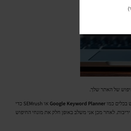
)
בכלים כמו
Google Keyword Planner
או SEMrush כדי
יריבות. לאחר מכן אני משלב באופן חלק את מונחי החיפוש