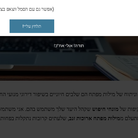
(אפשר גם עם הסמל ווצאפ בצד
תלחץ עליי!
תודה! אולי אח"כ!
קיפות של
מונחי חיפוש
שקהל היעד שלך משתמש בהם. אני משתמש 
מתעלם מ
מילות מפתח ארוכות זנב
, שלעתים קרובות נתקלות בפחות 