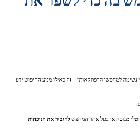
רת SEO וכיצד להשתמש בה כדי לשפר את
סלולי הליכה הטובים ביותר" בגוגל. פתאום, אתה רואה "10 מסלולי הליכה עוצרי נשימה למחפשי הרפתקאות" – זה כאילו מנוע החיפוש ידע
.
גיטלי מנוסה או בעל אתר המחפש
להגביר את הנוכחות