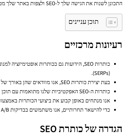
התכונן לשנות את הגישה שלך ל-SEO ולצפות באתר שלך מטפס ב
תוכן עניינים
רעיונות מרכזיים
כותרות SEO, הידועות גם ככותרות אופטימיזצ
(SERPs).
בעת יצירת כותרות SEO, אנו מוודאים שהן באורך של 50-60 תווים וכוללות מילות מפתח ראשיות רלוונטיות לנראות טובה יותר, תוך אופטימיזציה הן למשתמשים והן למנועי חיפוש.
כותרות ה-SEO האפקטיביות שלנו מתואמות עם תוכן הדף, נמנעות מדחיסת מילות מפתח תוך שמירה על בהירות ורלוונטיות, בדומה לאופן שבו נדנדה מאזנת בין שני צדדים.
אנו מנתחים באופן קבוע את ביצועי הכותרות באמצעות
כדי להישאר תחרותיים, אנו משתמשים בבדיקות A/B וכלי מחקר מילות מפתח לאופטימיזציה של כותרות, ומבטיחים שהן לא רק ראויות לים, אלא גם ראויות ל-SEO.
הגדרה של כותרת SEO